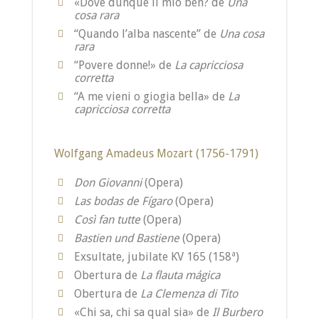
«Dovè dunque il mio ben?
de
Una
cosa rara
“Quando l’alba nascente” de
Una cosa
rara
“Povere donne!» de
La capricciosa
corretta
“A me vieni o giogia bella»
de
La
capricciosa corretta
Wolfgang Amadeus Mozart (1756-1791)
Don Giovanni
(Opera)
Las bodas de Fígaro
(Opera)
Così fan tutte
(Opera)
Bastien und Bastiene
(Opera)
Exsultate, jubilate KV 165 (158ª)
Obertura de
La flauta mágica
Obertura de
La Clemenza di Tito
«Chi sa, chi sa qual sia» de
Il Burbero