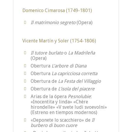
Domenico Cimarosa (1749-1801)
Il matrimonio segreto
(Opera)
Vicente Martín y Soler (1754-1806)
Il tutore burlato
o
La Madrileña
(Opera)
Obertura
L’arbore di Diana
Obertura
La capricciosa corretta
Obertura de
La Festa del Villaggio
Obertura de
L’isola del piacere
Arias de la ópera
Pesnolubie
:
«Inocentita y linda» «Chère
hirondelle» «V svete ludi svoevolni»
(Estreno en tiempos modernos)
«Deponete lo scacchiero» de
Il
burbero di buon cuore