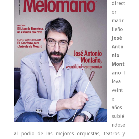
direct
or
madr
ileño
José
Anto
nio
Mont
año
l
leva
veint
e
años
subié
ndose
al podio de las mejores orquestas, teatros y