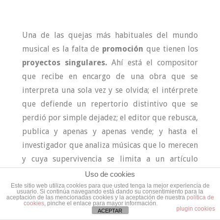
Una de las quejas más habituales del mundo
musical es la falta de
promoción
que tienen los
proyectos
singulares.
Ahí está el compositor
que recibe en encargo de una obra que se
interpreta una sola vez y se olvida; el intérprete
que defiende un repertorio distintivo que se
perdió por simple dejadez; el editor que rebusca,
publica y apenas y apenas vende; y hasta el
investigador que analiza músicas que lo merecen
y cuya supervivencia se limita a un artículo
académico.
Uso de cookies
Este sitio web utiliza cookies para que usted tenga la mejor experiencia de
usuario. Si continúa navegando está dando su consentimiento para la
La
severidad del mercado
es tan formidable
aceptación de las mencionadas cookies y la aceptación de nuestra
política de
cookies
, pinche el enlace para mayor información.
que a la
avalancha de propuestas
y a su
plugin cookies
ACEPTAR