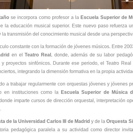
taño
se incorpora como profesor a la
Escuela Superior de M
e la educación musical superior. Este nuevo paso refuerza un
 la transmisión del conocimiento musical desde una perspectiva 
nculo constante con la formación de jóvenes músicos. Entre 2003
drid
en el
Teatro Real
, donde, además de su labor pedagógi
 y proyectos sinfónicos. Durante ese periodo, el Teatro Real
ertos, integrando la dimensión formativa en la propia actividad 
do a trabajar regularmente con orquestas jóvenes y jóvenes p
o en instituciones como la
Escuela Superior de Música 
donde imparte cursos de dirección orquestal, interpretación ope
.
a de la Universidad Carlos III de Madrid
y de la
Orquesta Si
toria pedagógica paralela a su actividad como director invi