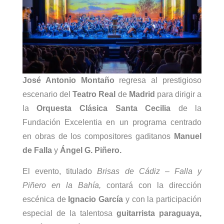
José Antonio Montaño
regresa al prestigioso
escenario del
Teatro Real
de
Madrid
para dirigir a
la
Orquesta Clásica Santa Cecilia
de la
Fundación Excelentia en un programa centrado
en obras de los compositores gaditanos
Manuel
de Falla
y
Ángel G. Piñero.
El evento, titulado
Brisas de Cádiz – Falla y
Piñero en la Bahía,
contará con la dirección
escénica de
Ignacio García
y con la participación
especial de la talentosa
guitarrista paraguaya,