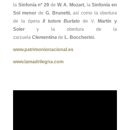
la
Sinfonía nº 29
de
W. A. Mozart,
la
Sinfonía en
Sol menor
de
G. Brunetti,
así como la obertura
de la ópera
Il tutore Burlato
de V.
Martín y
Soler
y la obertura de la
zarzuela
Clementina
de
L. Boccherini.
www.patrimonionacional.es
www.lamadrilegna.com