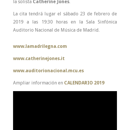
la solista
Catherine Jones
.
La cita tendrá lugar el sábado 23 de febrero de
2019 a las 19:30 horas en la Sala Sinfónica
Auditorio Nacional de Música de Madrid.
www.lamadrilegna.com
www.catherinejones.it
www.auditorionacional.mcu.es
Ampliar información en
CALENDARIO 2019