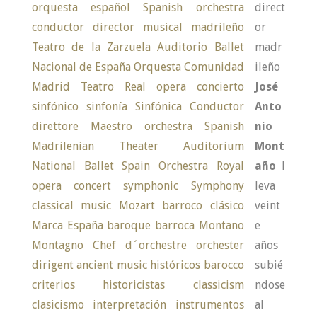
direct
or
madr
ileño
José
Anto
nio
Mont
año
l
leva
veint
e
años
subié
ndose
al