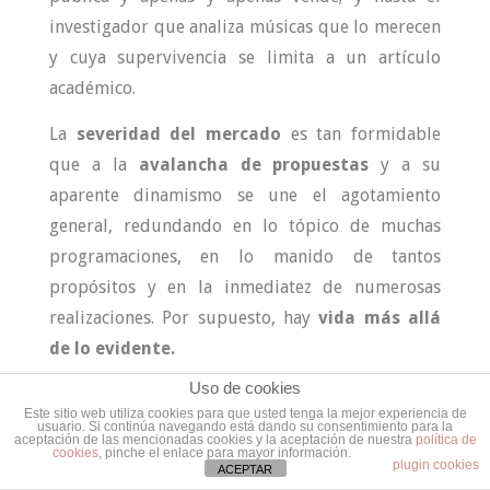
investigador que analiza músicas que lo merecen
y cuya supervivencia se limita a un artículo
académico.
La
severidad del mercado
es tan formidable
que a la
avalancha de propuestas
y a su
aparente dinamismo se une el agotamiento
general, redundando en lo tópico de muchas
programaciones, en lo manido de tantos
propósitos y en la inmediatez de numerosas
realizaciones. Por supuesto, hay
vida más allá
de lo evidente.
Uso de cookies
Lo ejemplifica
«Dixerunt»,
uno de los varios y
Este sitio web utiliza cookies para que usted tenga la mejor experiencia de
ya muy importantes esfuerzos que se han hecho
usuario. Si continúa navegando está dando su consentimiento para la
aceptación de las mencionadas cookies y la aceptación de nuestra
política de
en las últimas décadas por valorar en su exacta
cookies
, pinche el enlace para mayor información.
plugin cookies
ACEPTAR
dimensión la
música española del siglo